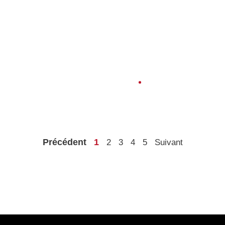
PLAN DE TRAVAIL DE
CUISINE SUR MESURE
: LE PARTENAIRE
TECHNIQUE DES
ARCHITECTES ET
PROMOTEURS EN
ISÈRE
Voir le projet
Précédent
1
2
3
4
5
Suivant